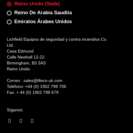
Reino Unido (sede)
Reino De Arabia Saudita
Emiratos Árabes Unidos
Lichfield Equipos de seguridad y contra incendios Co.
Ltd.
Casa Edmund
Calle Newhall 12-22
Birmingham, B3 3AS
Reino Unido
Correo :
sales@lifeco-uk.com
Teléfono:
+44 (0) 1902 798 706
Fax:
+ 44 (0) 1902 798 679
Síganos:
F
I
L
a
n
i
c
s
n