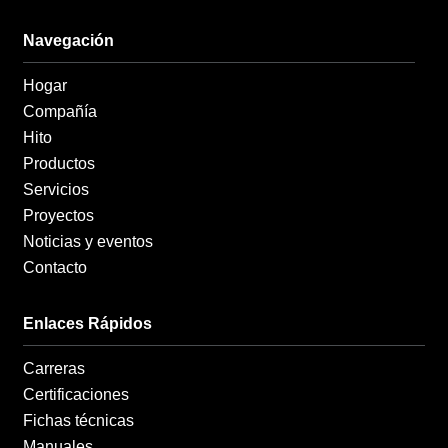
e
t
k
b
a
e
o
g
d
Navegación
o
r
i
k
a
n
Hogar
-
m
-
f
i
Compañía
n
Hito
Productos
Servicios
Proyectos
Noticias y eventos
Contacto
Enlaces Rápidos
Carreras
Certificaciones
Fichas técnicas
Manuales