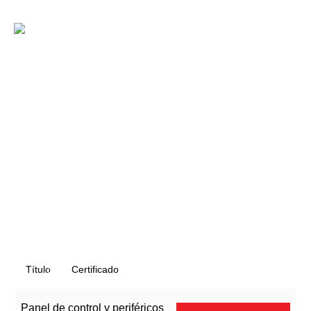
Saltar
al
ES
contenido
Título
Certificado
Panel de control y periféricos