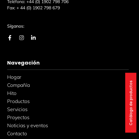
Teléfono:
+44 (0) 1902 798 706
Fax:
+ 44 (0) 1902 798 679
Síganos:
F
I
L
a
n
i
c
s
n
e
t
k
b
a
e
Navegación
o
g
d
o
r
i
k
a
n
Hogar
-
m
-
Catálogo de productos
f
i
Compañía
n
Hito
Productos
Servicios
Proyectos
Noticias y eventos
Contacto