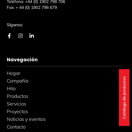
Teléfono:
+44 (0) 1902 798 706
Fax:
+ 44 (0) 1902 798 679
Síganos:
F
I
L
a
n
i
c
s
n
e
t
k
b
a
e
Navegación
o
g
d
o
r
i
k
a
n
Hogar
-
m
-
Catálogo de productos
f
i
Compañía
n
Hito
Productos
Servicios
Proyectos
Noticias y eventos
Contacto