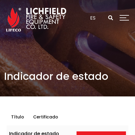
Saltar
al
contenido
ES
Indicador de estado
Título
Certificado
Indicador de estado