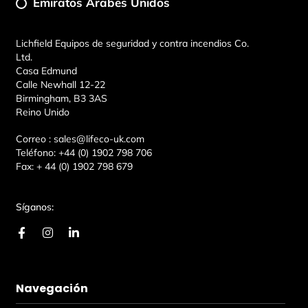
Emiratos Árabes Unidos
Lichfield Equipos de seguridad y contra incendios Co.
Ltd.
Casa Edmund
Calle Newhall 12-22
Birmingham, B3 3AS
Reino Unido
Correo :
sales@lifeco-uk.com
Teléfono:
+44 (0) 1902 798 706
Fax:
+ 44 (0) 1902 798 679
Síganos:
F
I
L
a
n
i
c
s
n
e
t
k
b
a
e
Navegación
o
g
d
o
r
i