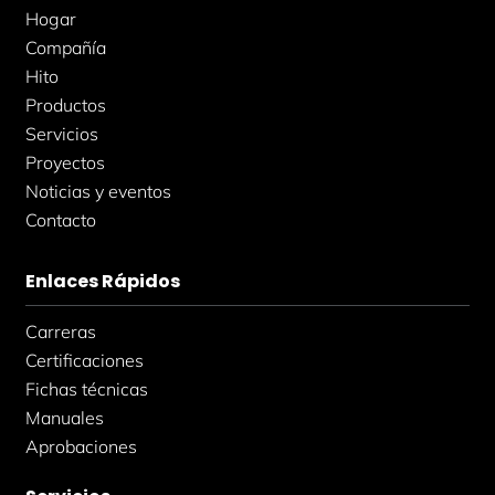
k
a
n
Hogar
-
m
-
f
i
Compañía
n
Hito
Productos
Servicios
Proyectos
Noticias y eventos
Contacto
Enlaces Rápidos
Carreras
Certificaciones
Fichas técnicas
Manuales
Aprobaciones