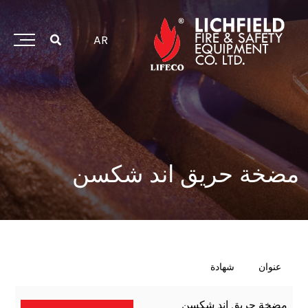
خطي
لى
لمحتوى
AR
مضخة حريق اند شكسن
عنوان
شهادة
مضخة حريق اند شكسن