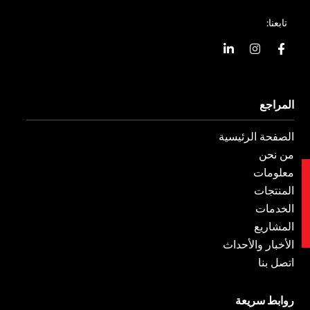
تابعنا:
ا
ا
ي
ل
ن
ن
ف
س
ك
ي
ت
د
س
غ
ي
المراجع
ب
ر
ن
و
ا
ف
ك
م
ي
الصفحة الرئيسية
-
و
من نحن
معلومات
ات
المنتجات
الخدمات
المشاريع
الأخبار والأحداث
اتصل بنا
روابط سريعة