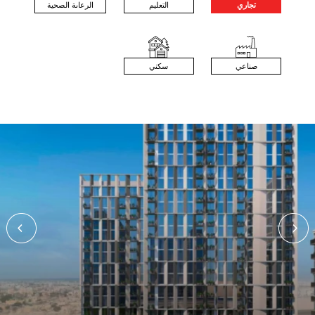
التعليم
الرعاىة الصحية
تجاري
صناعي
سكني