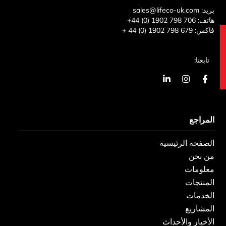
بريد:
sales@lifeco-uk.com
هاتف:
+44 (0) 1902 798 706
فاكس:
+ 44 (0) 1902 798 679
ات
تابعنا:
ا
ا
ي
ل
ن
ن
ف
س
ك
ي
ت
د
س
غ
ي
المراجع
ب
ر
ن
و
ا
ف
ك
م
ي
الصفحة الرئيسية
-
و
من نحن
معلومات
المنتجات
الخدمات
المشاريع
الأخبار والأحداث