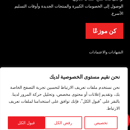
الوصول إلى الخصومات الكبيرة والمنتجات الجديدة وأوقات التسليم
الأسرع.
كن موزعًا
الشهادات والاعتمادات
نحن نقيم مستوى الخصوصية لديك
نحن نستخدم ملفات تعريف الارتباط لتحسين تجربة التصفح الخاصة
بك، وتقديم إعلانات أو محتوى مخصص، وتحليل حركة المرور لدينا.
© 2026 شركة ليتشفيلد لمعدات مكافحة الحرائق والسلامة المحدودة. جميع الحقوق
بالنقر على "قبول الكل"، فإنك توافق على استخدامنا لملفات تعريف
محفوظة.
الارتباط.
سياسة الخصوصية
/
شروط الاستخدام
/
خريطة الموقع
تخصيص
رفض الكل
قبول الكل
الدعم
التقني