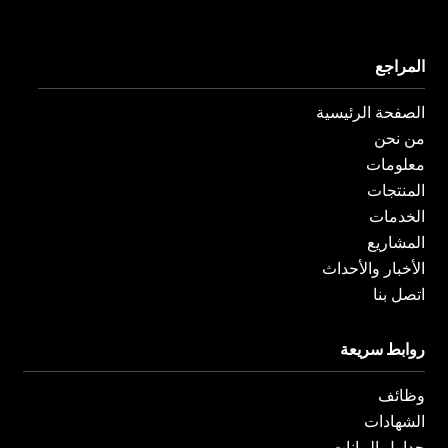
ل
ن
ن
ف
س
ك
ي
ت
د
س
غ
ي
المراجع
ب
ر
ن
و
ا
ف
ك
م
ي
الصفحة الرئيسية
-
و
من نحن
معلومات
المنتجات
الخدمات
المشاريع
الأخبار والأحداث
اتصل بنا
روابط سريعة
وظائف
الشهادات
جداول البيانات