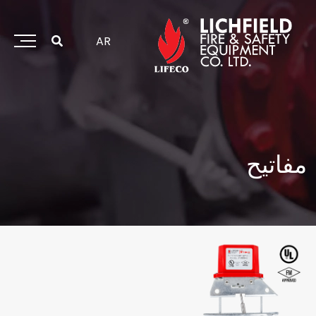
خطي
لى
لمحتوى
AR
مفاتيح