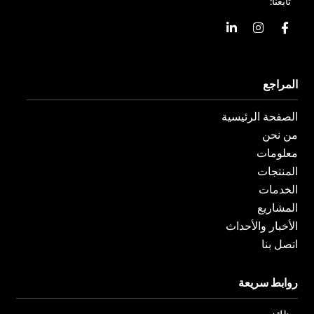
تابعنا:
ا
ا
ي
ل
ن
ن
ف
س
ك
ي
ت
د
س
غ
ي
المراجع
ب
ر
ن
و
ا
ف
ك
م
ي
الصفحة الرئيسية
-
و
من نحن
معلومات
المنتجات
الخدمات
المشاريع
الأخبار والأحداث
اتصل بنا
روابط سريعة