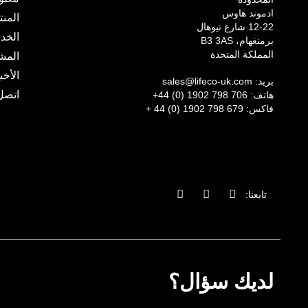
ادموند هاوس
المن
12-22 شارع نيوهال
الخد
برمنغهام، B3 3AS
المملكة المتحدة
المش
الأخب
بريد:
sales@lifeco-uk.com
اتصل 
هاتف:
+44 (0) 1902 798 706
فاكس:
+ 44 (0) 1902 798 679
ا
ا
ي
تابعنا:
ل
ن
ن
ف
س
ك
ي
ت
د
س
غ
ي
ب
ر
ن
و
ا
ف
ك
م
ي
لديك سؤال؟
-
و