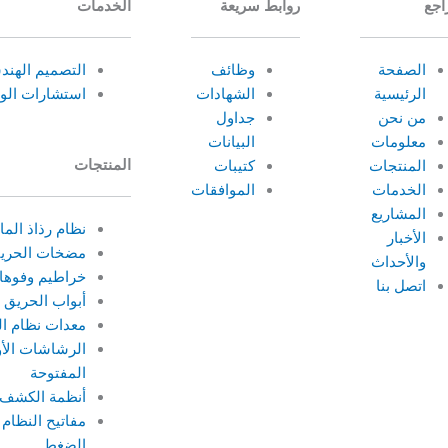
اجع
روابط سريعة
الخدمات
الصفحة
وظائف
التصميم الهن
الرئيسية
الشهادات
استشارات الوق
من نحن
جداول
معلومات
البيانات
المنتجات
المنتجات
كتيبات
الخدمات
الموافقات
المشاريع
نظام رذاذ الما
الأخبار
مضخات الحري
والأحداث
خراطيم وفوها
اتصل بنا
أبواب الحريق
معدات نظام ال
الرشاشات الأو
المفتوحة
أنظمة الكشف ع
مفاتيح النظام
الضغط