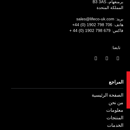
برمنغهام، B3 3AS
المملكة المتحدة
بريد:
sales@lifeco-uk.com
هاتف:
+44 (0) 1902 798 706
فاكس:
+ 44 (0) 1902 798 679
تابعنا:
ا
ا
ي
ل
ن
ن
ف
س
ك
ي
ت
د
س
غ
ي
ت
المراجع
ب
ر
ن
و
ا
ف
ك
م
ي
الصفحة الرئيسية
-
و
من نحن
معلومات
المنتجات
الخدمات