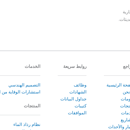
رية
ديثات.
اجع
روابط سريعة
الخدمات
حة الرئيسية
وظائف
التصميم الهندسي
نحن
الشهادات
استشارات الوقاية من ا
ومات
جداول البيانات
تجات
كتيبات
المنتجات
مات
الموافقات
اريع
نظام رذاذ الماء
بار والأحداث