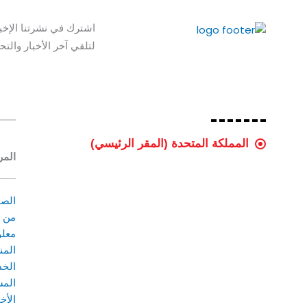
اشترك في نشرتنا الإخبا
لتلقي آخر الأخبار والتح
المملكة المتحدة (المقر الرئيسي)
المر
المملكة العربية السعودية
الإمارات العربية المتحدة
الصف
من 
شركة ليتشفيلد لمعدات الإطفاء والسلامة
معل
المحدودة
المن
ادموند هاوس
الخد
12-22 شارع نيوهال
المش
برمنغهام، B3 3AS
المملكة المتحدة
الأخ