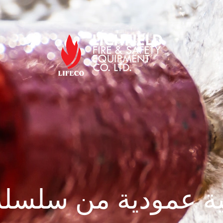
دية من سلسلة 500 – F510