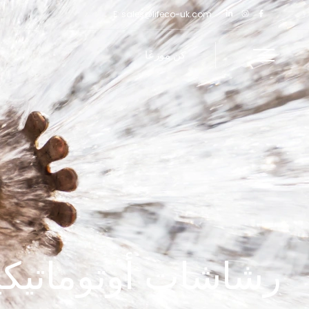
خطي
E:
sales@lifeco-uk.com
لى
لمحتوى
كن موزعًا
رشاشات أوتوماتيكية عمو