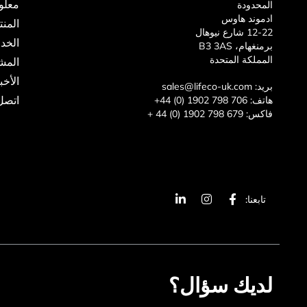
معلو
المحدودة
ادموند هاوس
المن
12-22 شارع نيوهال
الخد
برمنغهام، B3 3AS
المملكة المتحدة
المش
الأخب
بريد:
sales@lifeco-uk.com
اتصل 
هاتف:
+44 (0) 1902 798 706
فاكس:
+ 44 (0) 1902 798 679
ا
ا
ي
تابعنا:
ل
ن
ن
ف
س
ك
ي
ت
د
س
غ
ي
ب
ر
ن
و
ا
ف
ك
م
ي
لديك سؤال؟
-
و