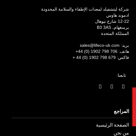
شركة ليتشفيلد لمعدات الإطفاء والسلامة المحدودة
ادموند هاوس
12-22 شارع نيوهال
برمنغهام، B3 3AS
المملكة المتحدة
بريد:
sales@lifeco-uk.com
هاتف:
+44 (0) 1902 798 706
فاكس:
+ 44 (0) 1902 798 679
تابعنا:
ا
ا
ي
ل
ن
ن
ف
س
ك
ت
ي
ت
د
س
غ
ي
ب
ر
ن
المراجع
و
ا
ف
ك
م
ي
الصفحة الرئيسية
-
و
من نحن