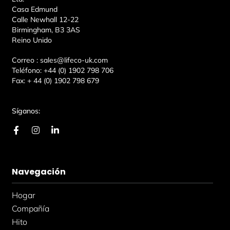
Casa Edmund
Calle Newhall 12-22
Birmingham, B3 3AS
Reino Unido
Correo :
sales@lifeco-uk.com
Teléfono:
+44 (0) 1902 798 706
Fax:
+ 44 (0) 1902 798 679
Síganos:
F
I
L
a
n
i
c
s
n
e
t
k
b
a
e
Navegación
o
g
d
o
r
i
k
a
n
Hogar
-
m
-
f
i
Compañía
n
Hito