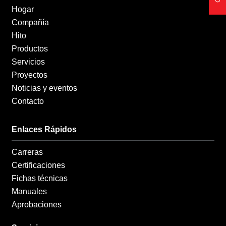
k
a
n
Hogar
-
m
-
f
i
Compañía
n
Hito
Productos
Servicios
Proyectos
Noticias y eventos
Contacto
Enlaces Rápidos
Carreras
Certificaciones
Fichas técnicas
Manuales
Aprobaciones