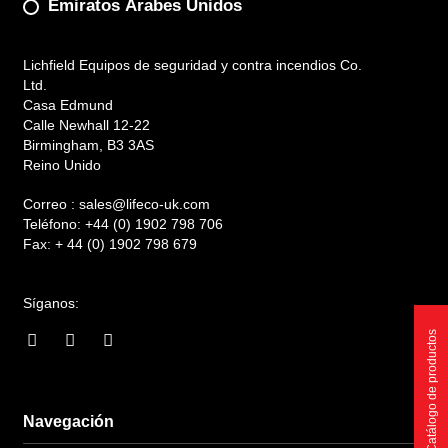
Emiratos Árabes Unidos
Lichfield Equipos de seguridad y contra incendios Co.
Ltd.
Casa Edmund
Calle Newhall 12-22
Birmingham, B3 3AS
Reino Unido
Correo :
sales@lifeco-uk.com
Teléfono:
+44 (0) 1902 798 706
Fax:
+ 44 (0) 1902 798 679
Síganos:
F
I
L
Catálogo de productos
a
n
i
c
s
n
e
t
k
b
a
e
o
g
d
Navegación
o
r
i