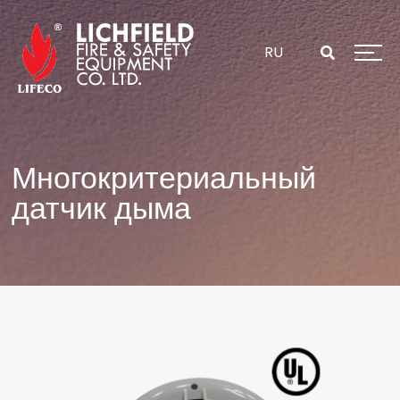
Перейти
к
содержанию
RU
Многокритериальный
датчик дыма