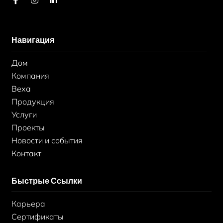
a
н
i
c
с
n
e
т
k
b
а
e
Навигация
o
г
d
o
р
i
k
а
n
Дом
-
м
-
ф
в
Компания
Веха
Продукция
Услуги
Проекты
Новости и события
Контакт
Быстрые Ссылки
Карьера
Сертификаты