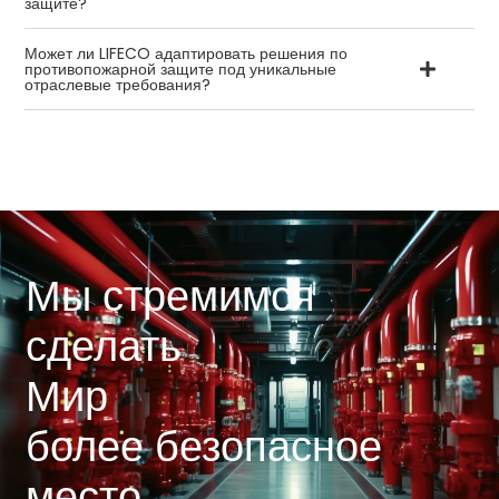
защите?
Может ли LIFECO адаптировать решения по
противопожарной защите под уникальные
отраслевые требования?
Мы стремимся
сделать
Мир
более безопасное
место