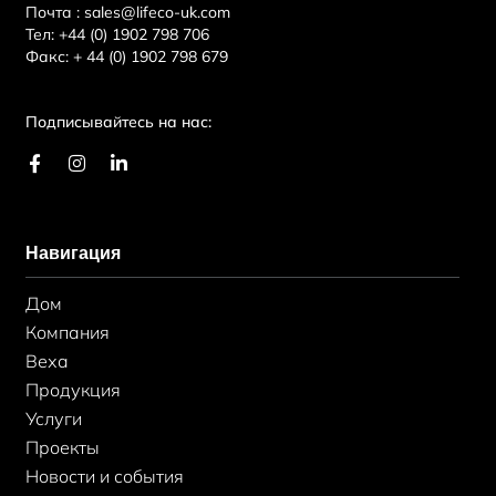
Почта :
sales@lifeco-uk.com
Тел:
+44 (0) 1902 798 706
Факс:
+ 44 (0) 1902 798 679
Подписывайтесь на нас:
F
И
L
a
н
i
c
с
n
e
т
k
b
а
e
Навигация
o
г
d
o
р
i
k
а
n
Дом
-
м
-
ф
в
Компания
Веха
Продукция
Услуги
Проекты
Новости и события