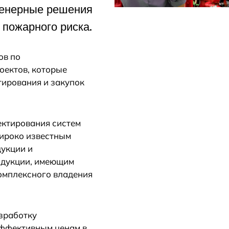
женерные решения
 пожарного риска.
ов по
оектов, которые
тирования и закупок
ектирования систем
ироко известным
дукции и
одукции, имеющим
комплексного владения
зработку
эффективным ценам в