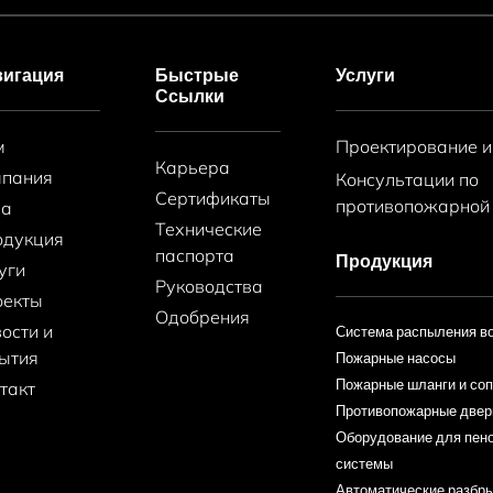
вигация
Быстрые
Услуги
Ссылки
м
Проектирование и
Карьера
мпания
Консультации по
Сертификаты
противопожарной
ха
Технические
одукция
паспорта
Продукция
уги
Руководства
оекты
Одобрения
ости и
Система распыления в
ытия
Пожарные насосы
Пожарные шланги и со
такт
Противопожарные двер
Оборудование для пе
системы
Автоматические разбры