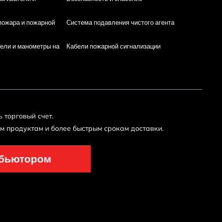
пожара и пожарной
Система подавления чистого агента
ели и манометры на
Кабели пожарной сигнализации
 торговый счет.
ым продуктам и более быстрым срокам доставки.
ибьютором