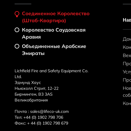
Соединенное Королевство
На
(штаб-Квартира)
Королевство Саудовская
Аравия
До
Объединенные Арабские
Ко
Эмираты
Ве
Пр
Lichfield Fire and Safety Equipment Co.
Усл
Ltd.
Пр
Эдмунд Хаус
Нов
Ньюхолл Стрит, 12-22
Бирмингем, B3 3AS
соб
Великобритания
Кон
Почта :
sales@lifeco-uk.com
Тел:
+44 (0) 1902 798 706
Факс:
+ 44 (0) 1902 798 679