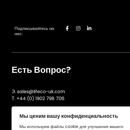
F
И
L
Подписывайтесь на
a
н
i
нас:
c
с
n
e
т
k
b
а
e
o
г
d
o
р
i
k
а
n
Есть Вопрос?
-
м
-
ф
в
Э.
sales@lifeco-uk.com
Т.
+44 (0) 1902 798 706
Мы ценим вашу конфиденциальность
Сертификации и аккредитации
Мы используем файлы cookie для улучшения вашего