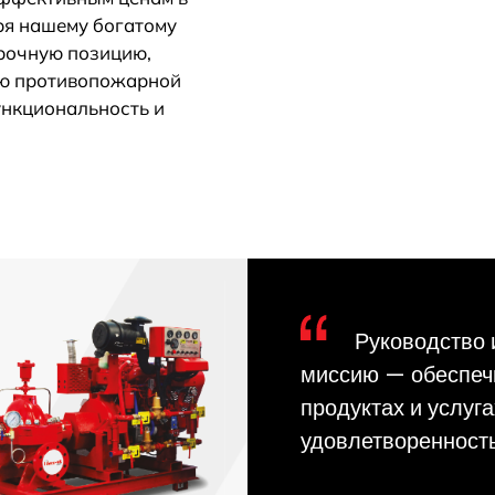
ря нашему богатому
рочную позицию,
ию противопожарной
ункциональность и
Руководство 
миссию — обеспечи
продуктах и услуг
удовлетворенность