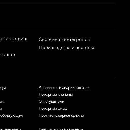
 инжиниринг
Системная интеграция
Производство и поставка
 защите
оды
Аварийные и аварийные огни
Пожарные клапаны
пла
Огнетушители
и
Пожарный шкаф
нообразующей
Противопожарное одеяло
згиватели и
Безопасность и спасение