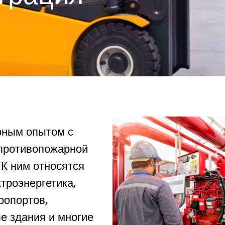
рным опытом с
 противопожарной
 К ним относятся
троэнергетика,
ропортов,
е здания и многие