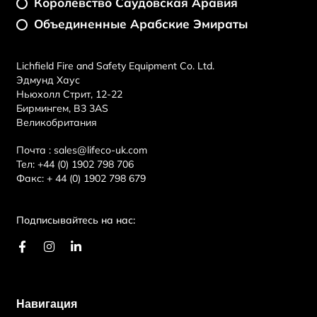
Королевство Саудовская Аравия
Объединенные Арабские Эмираты
Lichfield Fire and Safety Equipment Co. Ltd.
Эдмунд Хаус
Ньюхолл Стрит, 12-22
Бирмингем, B3 3AS
Великобритания
Почта :
sales@lifeco-uk.com
Тел:
+44 (0) 1902 798 706
Факс:
+ 44 (0) 1902 798 679
Подписывайтесь на нас:
F
И
L
a
н
i
c
с
n
e
т
k
b
а
e
Навигация
o
г
d