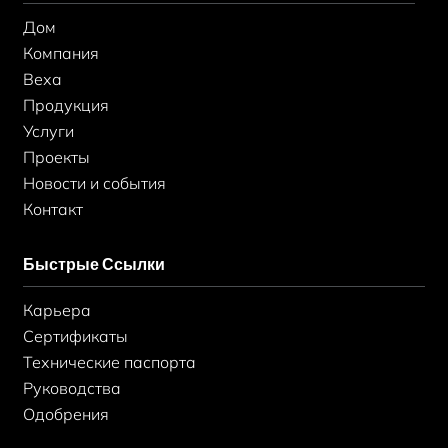
o
р
i
k
а
n
Дом
-
м
-
ф
в
Компания
Веха
Продукция
Услуги
Проекты
Новости и события
Контакт
Быстрые Ссылки
Карьера
Сертификаты
Технические паспорта
Руководства
Одобрения