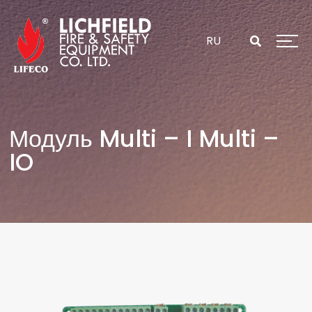
Перейти
к
содержанию
RU
Модуль Multi – I Multi –
IO