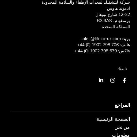
شركة ليتشفيلد لمعدات الإطفاء والسلامة المحدودة
ادموند هاوس
12-22 شارع نيوهال
برمنغهام، B3 3AS
المملكة المتحدة
بريد:
sales@lifeco-uk.com
هاتف:
+44 (0) 1902 798 706
فاكس:
+ 44 (0) 1902 798 679
تابعنا:
ا
ا
ي
ل
ن
ن
ف
س
ك
ي
ت
د
س
غ
ي
المراجع
ب
ر
ن
و
ا
ف
ك
م
ي
الصفحة الرئيسية
-
و
من نحن
معلومات