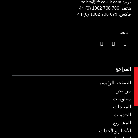
بريد:
sales@lifeco-uk.com
هاتف:
+44 (0) 1902 798 706
فاكس:
+ 44 (0) 1902 798 679
تابعنا:
ا
ا
ي
ل
ن
ن
ف
س
ك
ي
ت
د
س
غ
ي
ب
ر
ن
المراجع
و
ا
ف
ت
ك
م
ي
الصفحة الرئيسية
-
و
من نحن
معلومات
المنتجات
الخدمات
المشاريع
الأخبار والأحداث