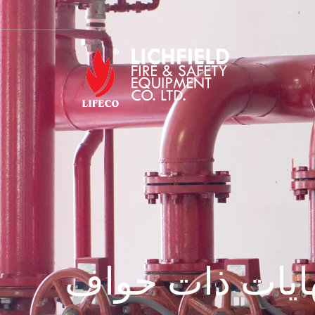
هايات ذات حواف