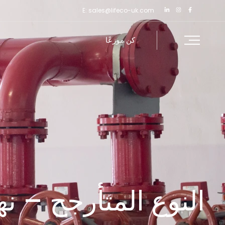
خطي
E:
sales@lifeco-uk.com
لى
لمحتوى
كن موزعًا
النوع المتأرجح – ن