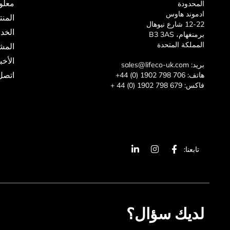
معلو
المحدودة
ادموند هاوس
المن
12-22 شارع نيوهال
الخد
برمنغهام، B3 3AS
المملكة المتحدة
المش
الأخب
بريد:
sales@lifeco-uk.com
اتصل 
هاتف:
+44 (0) 1902 798 706
فاكس:
+ 44 (0) 1902 798 679
ا
ا
ي
تابعنا:
ل
ن
ن
ف
س
ك
ي
ت
د
س
غ
ي
ب
ر
ن
و
ا
ف
ك
م
ي
لديك سؤال؟
-
و