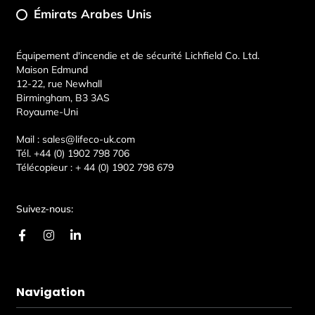
Émirats Arabes Unis
Équipement d'incendie et de sécurité Lichfield Co. Ltd.
Maison Edmund
12-22, rue Newhall
Birmingham, B3 3AS
Royaume-Uni
Mail :
sales@lifeco-uk.com
Tél.
+44 (0) 1902 798 706
Télécopieur :
+ 44 (0) 1902 798 679
Suivez-nous:
F
I
L
a
n
i
c
s
n
e
t
k
b
a
e
Navigation
o
g
d
o
r
i