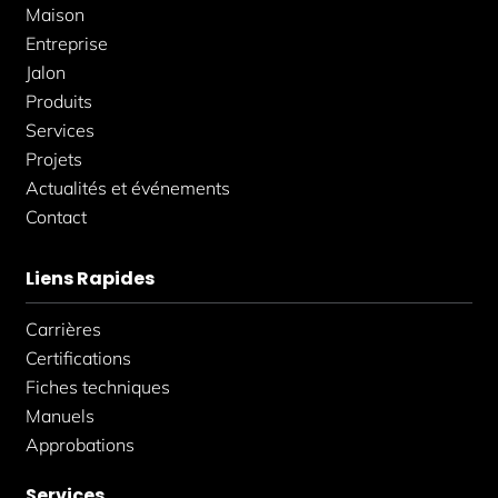
k
a
n
Maison
-
m
-
f
i
Entreprise
n
Jalon
Produits
Services
Projets
Actualités et événements
Contact
Liens Rapides
Carrières
Certifications
Fiches techniques
Manuels
Approbations
Services