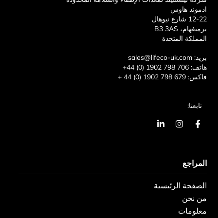
ادموند هاوس
12-22 شارع نيوهال
برمنغهام، B3 3AS
المملكة المتحدة
بريد:
sales@lifeco-uk.com
هاتف:
+44 (0) 1902 798 706
فاكس:
+ 44 (0) 1902 798 679
تابعنا:
ا
ا
ي
ل
ن
ن
ف
س
ك
ي
ت
د
س
غ
ي
المراجع
ب
ر
ن
و
ا
ف
ك
م
ي
الصفحة الرئيسية
-
و
من نحن
معلومات