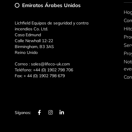
Emiratos Árabes Unidos
Ho
Com
Lichfield Equipos de seguridad y contra
Hit
incendios Co. Ltd.
Casa Edmund
Pro
Calle Newhall 12-22
Ser
Birmingham, B3 3AS
Reino Unido
Pro
Not
Correo :
sales@lifeco-uk.com
eve
Teléfono:
+44 (0) 1902 798 706
Fax:
+ 44 (0) 1902 798 679
Con
F
I
L
Síganos:
a
n
i
c
s
n
e
t
k
b
a
e