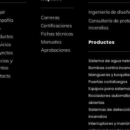
gar
Ingeniería de diseñ
Carreras
pañía
Consultoría de prot
Certificaciones
incendios
o
Fichas técnicas
ductos
Manuales
Productos
vicios
Aprobaciones
yectos
icias y
Sistema de agua neb
ntos
Bombas contra incen
Mangueras y boquilla
tacto
Puertas cortafuegos
Equipos para sistem
Rociadores automátic
abiertas
Sistemas de detecció
incendios
Interruptores y manó