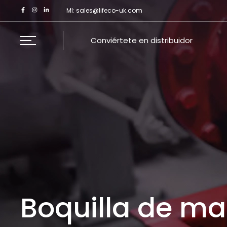
Saltar
MI:
sales@lifeco-uk.com
al
contenido
Conviértete en distribuidor
Boquilla de ma