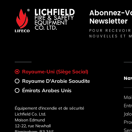
Abonnez-Vo
Newsletter
POUR RECEVOIR
NOUVELLES ET M
Royaume-Uni (Siège Social)
Na
Royaume D'Arabie Saoudite
Émirats Arabes Unis
Mai
Ent
Équipement d'incendie et de sécurité
Jal
Lichfield Co. Ltd.
Maison Edmund
Pro
12-22, rue Newhall
Ser
Birmingham, B3 3AS