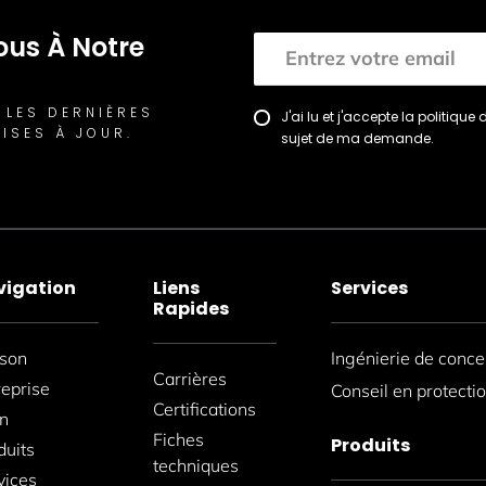
us À Notre
 LES DERNIÈRES
J'ai lu et j'accepte la politiq
ISES À JOUR.
sujet de ma demande.
vigation
Liens
Services
Rapides
son
Ingénierie de conce
Carrières
reprise
Conseil en protecti
Certifications
on
Fiches
Produits
duits
techniques
vices