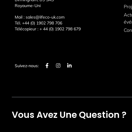
Royaume-Uni
Pro
Act
Mail :
sales@lifeco-uk.com
évé
Tél.
+44 (0) 1902 798 706
Télécopieur :
+ 44 (0) 1902 798 679
Con
F
I
L
Suivez-nous:
a
n
i
c
s
n
e
t
k
b
a
e
o
g
d
o
r
i
k
a
n
-
m
-
f
i
Vous Avez Une Question ?
n