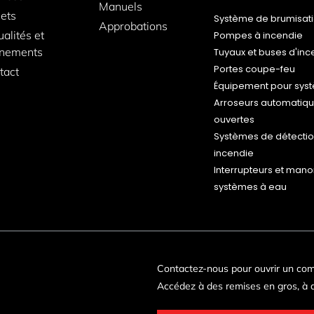
Manuels
jets
Système de brumisat
Approbations
ualités et
Pompes à incendie
nements
Tuyaux et buses d'inc
Portes coupe-feu
tact
Équipement pour sy
Arroseurs automatiqu
ouvertes
Systèmes de détectio
incendie
Interrupteurs et man
systèmes à eau
Contactez-nous pour ouvrir un co
Accédez à des remises en gros, à d