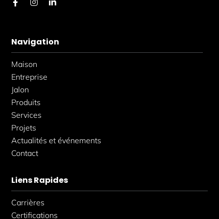
F
I
L
a
n
i
c
s
n
e
t
k
b
a
e
Navigation
o
g
d
o
r
i
k
a
n
Maison
-
m
-
f
i
Entreprise
n
Jalon
Produits
Services
Projets
Actualités et événements
Contact
Liens Rapides
Carrières
Certifications