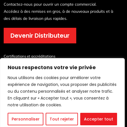
Contactez-nous pour ouvrir un compte commercial.
Accédez à des remises en gros, à de nouveaux produits et à
des délais de livraison plus rapides.
Devenir Distributeur
Certifications et accréditations
Nous respectons votre vie privée
Nous utilisons des cookies pour améliorer votre
expérience de navigation, vous proposer des publicités
ou du contenu personnalisés et analyser notre trafic.
En cliquant sur « Accepter tout », vous consentez à
© 2026 Lichfield Fire & Safety Equipment Co.Ltd Tous droits réservés.
notre utilisation de cookies.
politique de confidentialité
/
Conditions d'utilisation
/
Plan du site
Personnaliser
Tout rejeter
Accepter tout
Technique
Soutien