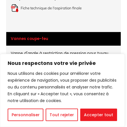
Fiche technique de l'aspiration finale
Vannes coupe-feu
Vanne d'angle à restriction de pression pour tuyau
d'arrosage – 300 PSI
Nous respectons votre vie privée
Fiche technique – Vanne d'angle de restriction de
Nous utilisons des cookies pour améliorer votre
pression LF-AVPR15 20 25 30
expérience de navigation, vous proposer des publicités
ou du contenu personnalisés et analyser notre trafic.
Extrémités à brides – 365 PSI
En cliquant sur « Accepter tout », vous consentez à
notre utilisation de cookies.
Fiche technique – Vannes à guillotine – 365 PSI – Type
NRS – Extrémités à brides – Modèle 3288-365-FFLF
Personnaliser
Tout rejeter
Accepter tout
Technique
Soutien
Bride en X rainurée – 365 PSI