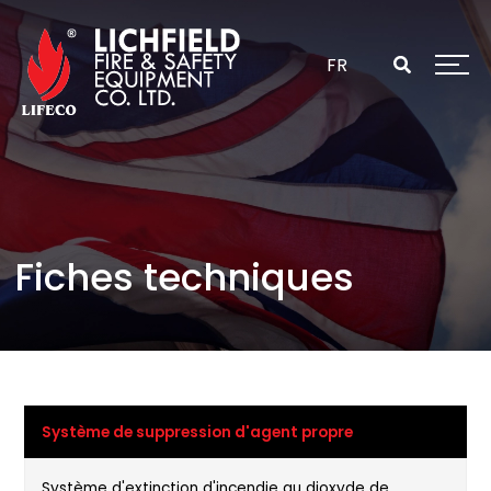
Passer
au
contenu
FR
Fiches techniques
Système de suppression d'agent propre
Système d'extinction d'incendie au dioxyde de