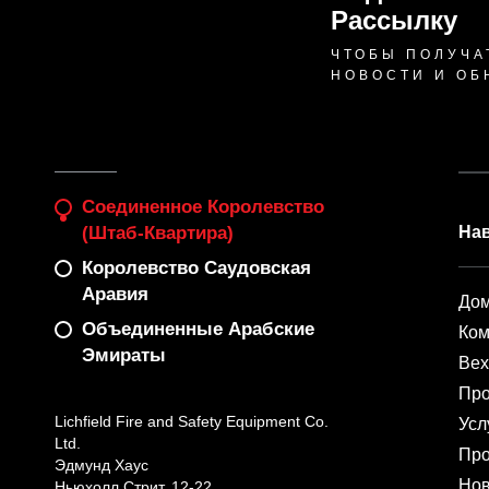
Рассылку
ЧТОБЫ ПОЛУЧА
НОВОСТИ И ОБ
Соединенное Королевство
(штаб-Квартира)
На
Королевство Саудовская
Аравия
До
Объединенные Арабские
Ко
Эмираты
Ве
Про
Lichfield Fire and Safety Equipment Co.
Усл
Ltd.
Пр
Эдмунд Хаус
Нов
Ньюхолл Стрит, 12-22