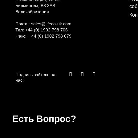
Бирмингем, B3 3AS
соб
Великобритания
Кон
Почта :
sales@lifeco-uk.com
Тел:
+44 (0) 1902 798 706
Факс:
+ 44 (0) 1902 798 679
F
И
L
Подписывайтесь на
a
н
i
нас:
c
с
n
e
т
k
b
а
e
o
г
d
o
р
i
k
а
n
-
м
-
Есть Вопрос?
ф
в