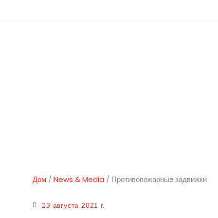
Перейти
Э:
sales@lifeco-uk.com
к
содержанию
Стать дистрибьютором
Противопожарные задвижки
Дом
/
News & Media
/
Противопожарные задвижки
23 августа 2021 г.