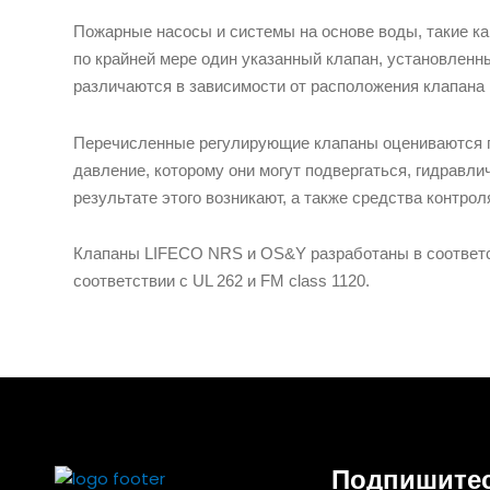
Пожарные насосы и системы на основе воды, такие к
по крайней мере один указанный клапан, установлен
различаются в зависимости от расположения клапана 
Перечисленные регулирующие клапаны оцениваются п
давление, которому они могут подвергаться, гидравли
результате этого возникают, а также средства контро
Клапаны LIFECO NRS и OS&Y разработаны в соответс
соответствии с UL 262 и FM class 1120.
Подпишитес