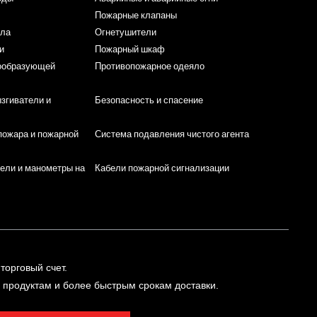
Пожарные клапаны
пла
Огнетушители
и
Пожарный шкаф
нообразующей
Противопожарное одеяло
згиватели и
Безопасность и спасение
пожара и пожарной
Система подавления чистого агента
ели и манометры на
Кабели пожарной сигнализации
торговый счет.
м продуктам и более быстрым срокам доставки.