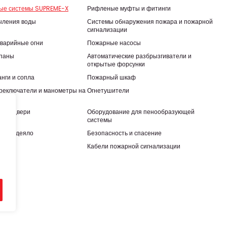
ные системы SUPREME-X
Рифленые муфты и фитинги
ыления воды
Системы обнаружения пожара и пожарной
сигнализации
варийные огни
Пожарные насосы
паны
Автоматические разбрызгиватели и
открытые форсунки
нги и сопла
Пожарный шкаф
реключатели и манометры на
Огнетушители
ные двери
Оборудование для пенообразующей
системы
ное одеяло
Безопасность и спасение
ба
Кабели пожарной сигнализации