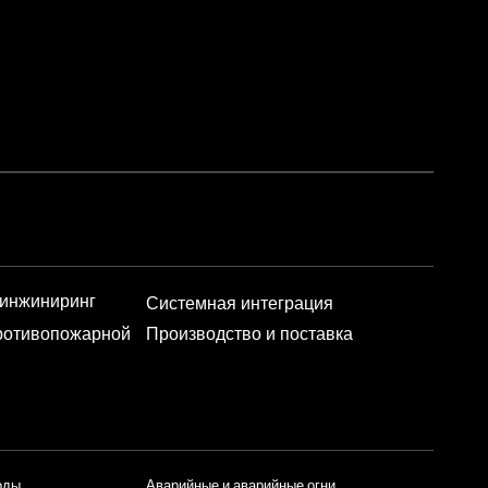
 инжиниринг
Системная интеграция
противопожарной
Производство и поставка
оды
Аварийные и аварийные огни