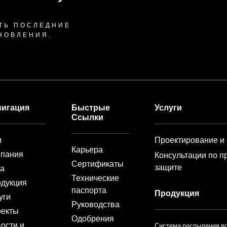
ТЬ ПОСЛЕДНИЕ
НОВЛЕНИЯ.
вигация
Быстрые
Услуги
Ссылки
м
Проектирование и
Карьера
мпания
Консультации по 
Сертификаты
защите
ха
Технические
дукция
паспорта
Продукция
уги
Руководства
оекты
Одобрения
ости и
Система распыления в