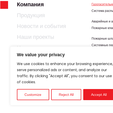
Компания
Газогаситель
Система расп
Продукция
Аварийные и а
Новости и события
Пожарные кла
Наши проекты
Пожарные шла
Системные пе
Услуги
водной основе
We value your privacy
Противопожар
Технические паспорта
We use cookies to enhance your browsing experience,
Противопожар
Руководства
serve personalized ads or content, and analyze our
Стальная тру
traffic. By clicking "Accept All", you consent to our use
Одобрения
of cookies.
Контакт
Customize
Reject All
Accept All
Карьера