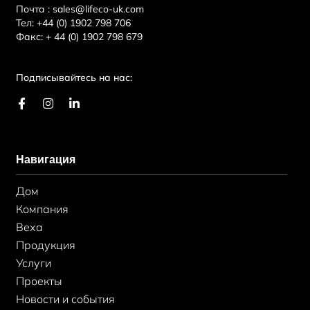
Почта :
sales@lifeco-uk.com
Тел:
+44 (0) 1902 798 706
Факс:
+ 44 (0) 1902 798 679
Подписывайтесь на нас:
F
И
L
a
н
i
c
с
n
e
т
k
b
а
e
Навигация
o
г
d
o
р
i
k
а
n
Дом
-
м
-
ф
в
Компания
Веха
Продукция
Услуги
Проекты
Новости и события