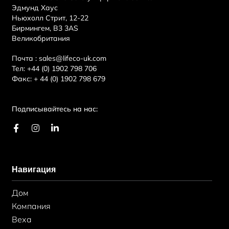
Эдмунд Хаус
Ньюхолл Стрит, 12-22
Бирмингем, B3 3AS
Великобритания
Почта :
sales@lifeco-uk.com
Тел:
+44 (0) 1902 798 706
Факс:
+ 44 (0) 1902 798 679
Подписывайтесь на нас:
F
И
L
a
н
i
c
с
n
e
т
k
b
а
e
Навигация
o
г
d
o
р
i
k
а
n
Дом
-
м
-
ф
в
Компания
Веха