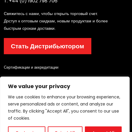
Т.
+44 (0) 1902 798 706
Свяжитесь с нами, чтобы открыть торговый счет.
Доступ к оптовым скидкам, новым продуктам и более
быстрым срокам доставки.
Стать Дистрибьютором
Сертификации и аккредитации
We value your privacy
We use cookies to enhance your browsing experience,
serve personalized ads or content, and analyze our
traffic. By clicking "Accept All", you consent to our use
© 2026 Lichfield Fire & Safety Equipment Co.Ltd. Все права защищены.
of cookies.
политика конфиденциальности
/
Условия эксплуатации
/
Карта сайта