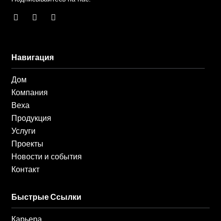
F
И
L
a
н
i
c
с
n
e
т
k
b
а
e
Навигация
o
г
d
o
р
i
k
а
n
Дом
-
м
-
ф
в
Компания
Веха
Продукция
Услуги
Проекты
Новости и события
Контакт
Быстрые Ссылки
Карьера