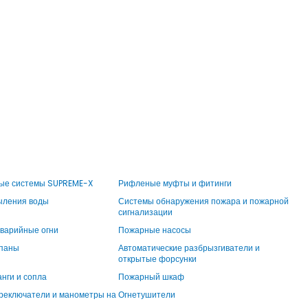
ные системы SUPREME-X
Рифленые муфты и фитинги
ыления воды
Системы обнаружения пожара и пожарной
сигнализации
варийные огни
Пожарные насосы
паны
Автоматические разбрызгиватели и
открытые форсунки
нги и сопла
Пожарный шкаф
реключатели и манометры на
Огнетушители