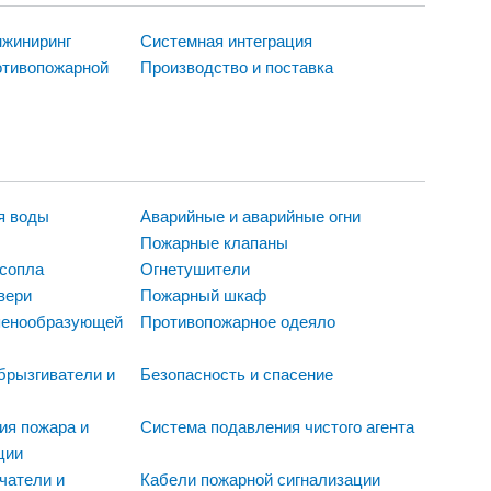
нжиниринг
Системная интеграция
отивопожарной
Производство и поставка
я воды
Аварийные и аварийные огни
Пожарные клапаны
 сопла
Огнетушители
вери
Пожарный шкаф
пенообразующей
Противопожарное одеяло
брызгиватели и
Безопасность и спасение
ия пожара и
Система подавления чистого агента
ции
чатели и
Кабели пожарной сигнализации