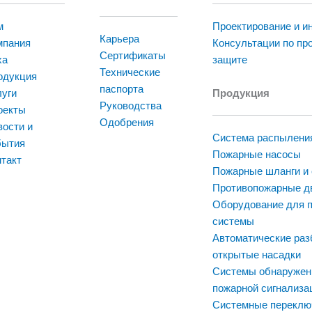
м
Проектирование и и
Карьера
мпания
Консультации по пр
Сертификаты
ха
защите
Технические
одукция
паспорта
луги
Продукция
Руководства
оекты
Одобрения
ости и
Система распылени
бытия
Пожарные насосы
такт
Пожарные шланги и
Противопожарные д
Оборудование для 
системы
Автоматические раз
открытые насадки
Системы обнаружен
пожарной сигнализа
Системные переклю