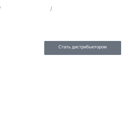
/
Условия эксплуатации
/
Карта сайта
Стать дистрибьютором