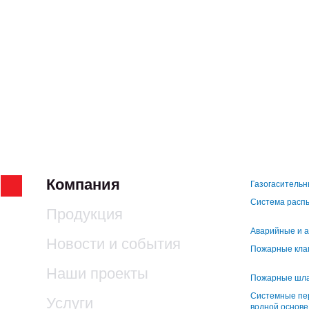
Компания
Газогаситель
Система расп
Продукция
Аварийные и а
Новости и события
Пожарные кла
Наши проекты
Пожарные шла
Системные пе
Услуги
водной основе