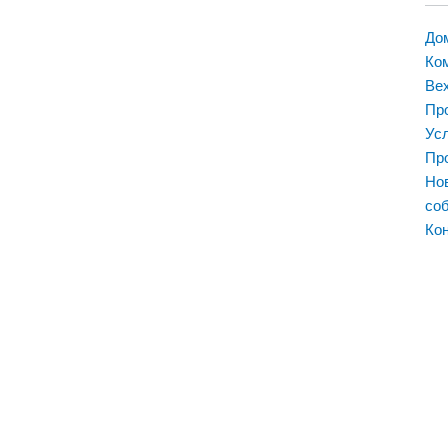
Королевство Саудовская
Аравия
До
Ко
Объединенные Арабские
Ве
Эмираты
Пр
Ус
Lichfield Fire and Safety Equipment Co.
Пр
Ltd.
Нов
Эдмунд Хаус
со
Ньюхолл Стрит, 12-22
Кон
Бирмингем, B3 3AS
Великобритания
Почта :
sales@lifeco-uk.com
Тел:
+44 (0) 1902 798 706
Факс:
+ 44 (0) 1902 798 679