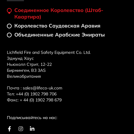
Соединенное Королевство (штаб-
Квартира)
Королевство Саудовская Аравия
Объединенные Арабские Эмираты
Lichfield Fire and Safety Equipment Co. Ltd.
Эдмунд Хаус
Ньюхолл Стрит, 12-22
Бирмингем, B3 3AS
Великобритания
Почта :
sales@lifeco-uk.com
Тел:
+44 (0) 1902 798 706
Факс:
+ 44 (0) 1902 798 679
Подписывайтесь на нас:
F
И
L
a
н
i