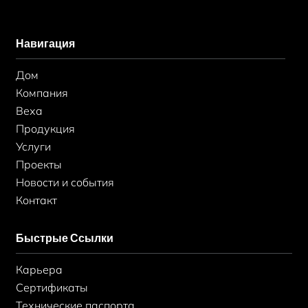
c
с
n
e
т
k
b
а
e
Навигация
o
г
d
o
р
i
k
а
n
Дом
-
м
-
ф
в
Компания
Веха
Продукция
Услуги
Проекты
Новости и события
Контакт
Быстрые Ссылки
Карьера
Сертификаты
Технические паспорта