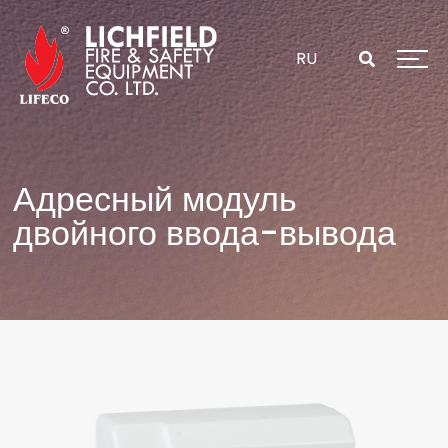
Перейти
к
содержанию
RU
Адресный модуль
двойного ввода-вывода