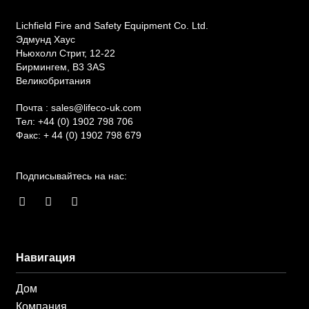
Lichfield Fire and Safety Equipment Co. Ltd.
Эдмунд Хаус
Ньюхолл Стрит, 12-22
Бирмингем, B3 3AS
Великобритания
Почта :
sales@lifeco-uk.com
Тел:
+44 (0) 1902 798 706
Факс:
+ 44 (0) 1902 798 679
Подписывайтесь на нас:
F
И
L
a
н
i
c
с
n
e
т
k
b
а
e
o
г
d
Навигация
o
р
i
k
а
n
Дом
-
м
-
ф
в
Компания