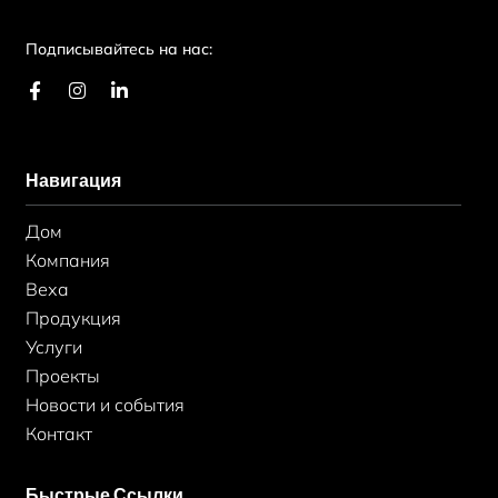
Подписывайтесь на нас:
F
И
L
a
н
i
c
с
n
e
т
k
b
а
e
Навигация
o
г
d
o
р
i
k
а
n
Дом
-
м
-
ф
в
Компания
Веха
Продукция
Услуги
Проекты
Новости и события
Контакт
Быстрые Ссылки