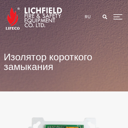
Перейти
к
содержанию
RU
Изолятор короткого
замыкания