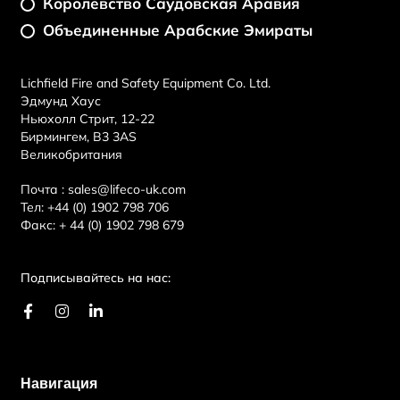
Королевство Саудовская Аравия
Объединенные Арабские Эмираты
Lichfield Fire and Safety Equipment Co. Ltd.
Эдмунд Хаус
Ньюхолл Стрит, 12-22
Бирмингем, B3 3AS
Великобритания
Почта :
sales@lifeco-uk.com
Тел:
+44 (0) 1902 798 706
Факс:
+ 44 (0) 1902 798 679
Подписывайтесь на нас:
F
И
L
a
н
i
c
с
n
e
т
k
b
а
e
Навигация
o
г
d