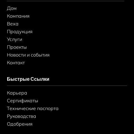
o
р
i
k
а
n
Дом
-
м
-
ф
в
Компания
Веха
Продукция
Услуги
Проекты
Новости и события
Контакт
Быстрые Ссылки
Карьера
Сертификаты
Технические паспорта
Руководства
Одобрения