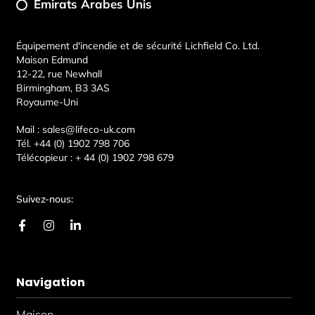
Émirats Arabes Unis
Équipement d'incendie et de sécurité Lichfield Co. Ltd.
Maison Edmund
12-22, rue Newhall
Birmingham, B3 3AS
Royaume-Uni
Mail :
sales@lifeco-uk.com
Tél.
+44 (0) 1902 798 706
Télécopieur :
+ 44 (0) 1902 798 679
Suivez-nous:
F
I
L
a
n
i
c
s
n
e
t
k
b
a
e
Navigation
o
g
d
o
r
i
k
a
n
Maison