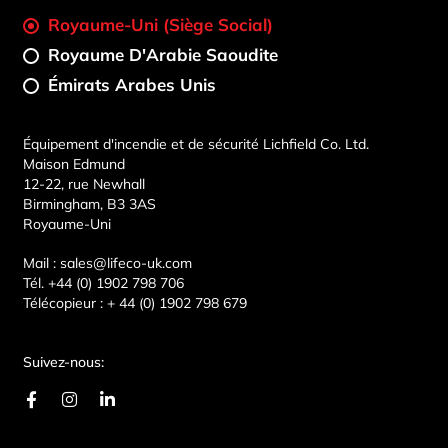
Royaume-Uni (Siège Social)
Royaume D'Arabie Saoudite
Émirats Arabes Unis
Équipement d'incendie et de sécurité Lichfield Co. Ltd.
Maison Edmund
12-22, rue Newhall
Birmingham, B3 3AS
Royaume-Uni
Mail :
sales@lifeco-uk.com
Tél.
+44 (0) 1902 798 706
Télécopieur :
+ 44 (0) 1902 798 679
Suivez-nous:
F
I
L
a
n
i
c
s
n