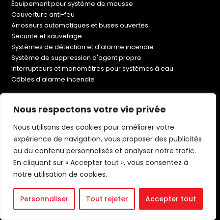
Équipement pour système de mousse
Couverture anti-feu
Arroseurs automatiques et buses ouvertes
Sécurité et sauvetage
Systèmes de détection et d'alarme incendie
Système de suppression d'agent propre
Interrupteurs et manomètres pour systèmes à eau
Câbles d'alarme incendie
Nous respectons votre vie privée
Nous utilisons des cookies pour améliorer votre
Vous Avez Une Question ?
expérience de navigation, vous proposer des publicités
ou du contenu personnalisés et analyser notre trafic.
En cliquant sur « Accepter tout », vous consentez à
E.
sales@lifeco-uk.com
notre utilisation de cookies.
T.
+44 (0) 1902 798 706
Personnaliser
Tout rejeter
Accepter tout
Technique
Contactez-nous pour ouvrir un compte commercial.
Soutien
Accédez à des remises en gros, à de nouveaux produits et à