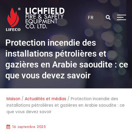
Passer
au
contenu
FR
Protection incendie des
installations pétrolières et
gazières en Arabie saoudite : ce
que vous devez savoir
Maison
/
Actualités et médias
/
Protection incendie des
installations pétrolières et gazières en Arabie saoudite : ce
que vous devez savoir
16 septembre 2025