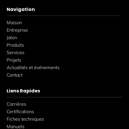
e
t
k
b
a
e
Navigation
o
g
d
o
r
i
k
a
n
Maison
-
m
-
f
i
Entreprise
n
Jalon
Produits
Services
Projets
Actualités et événements
Contact
Liens Rapides
Carrières
Certifications
Fiches techniques
Manuels