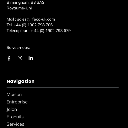
Birmingham, B3 3AS
Royaume-Uni
Mail :
sales@lifeco-uk.com
Tél.
+44 (0) 1902 798 706
Télécopieur :
+ 44 (0) 1902 798 679
Suivez-nous:
F
I
L
a
n
i
c
s
n
e
t
k
b
a
e
Navigation
o
g
d
o
r
i
k
a
n
Maison
-
m
-
f
i
Entreprise
n
Jalon
Produits
Services