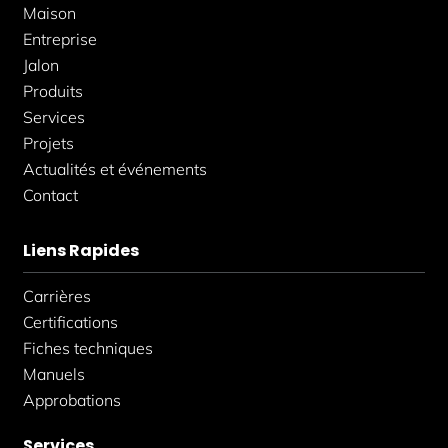
k
a
n
Maison
-
m
-
f
i
Entreprise
n
Jalon
Produits
Services
Projets
Actualités et événements
Contact
Liens Rapides
Carrières
Certifications
Fiches techniques
Manuels
Approbations
Services