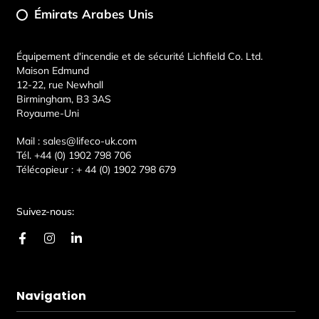
Émirats Arabes Unis
Équipement d'incendie et de sécurité Lichfield Co. Ltd.
Maison Edmund
12-22, rue Newhall
Birmingham, B3 3AS
Royaume-Uni
Mail :
sales@lifeco-uk.com
Tél.
+44 (0) 1902 798 706
Télécopieur :
+ 44 (0) 1902 798 679
Suivez-nous:
F
I
L
a
n
i
c
s
n
e
t
k
b
a
e
Navigation
o
g
d
o
r
i