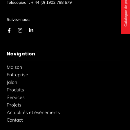
Catalogue de produits
Télécopieur :
+ 44 (0) 1902 798 679
Suivez-nous:
F
I
L
a
n
i
c
s
n
e
t
k
b
a
e
Navigation
o
g
d
o
r
i
k
a
n
Maison
-
m
-
f
i
Entreprise
n
Jalon
Produits
Services
Projets
Actualités et événements
Contact