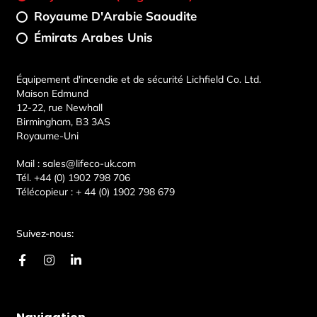
Royaume D'Arabie Saoudite
Émirats Arabes Unis
Équipement d'incendie et de sécurité Lichfield Co. Ltd.
Maison Edmund
12-22, rue Newhall
Birmingham, B3 3AS
Royaume-Uni
Mail :
sales@lifeco-uk.com
Tél.
+44 (0) 1902 798 706
Télécopieur :
+ 44 (0) 1902 798 679
Suivez-nous:
F
I
L
a
n
i
c
s
n
e
t
k
b
a
e