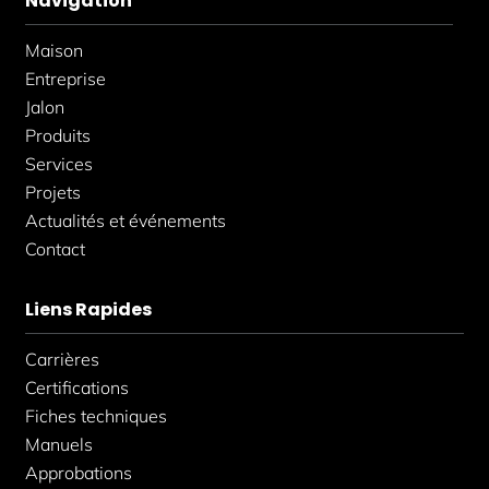
Navigation
o
g
d
o
r
i
k
a
n
Maison
-
m
-
f
i
Entreprise
n
Jalon
Produits
Services
Projets
Actualités et événements
Contact
Liens Rapides
Carrières
Certifications
Fiches techniques
Manuels
Approbations