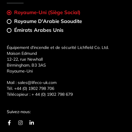
Royaume-Uni (Siège Social)
Royaume D'Arabie Saoudite
Émirats Arabes Unis
Équipement d'incendie et de sécurité Lichfield Co. Ltd.
Maison Edmund
12-22, rue Newhall
Birmingham, B3 3AS
Royaume-Uni
Mail :
sales@lifeco-uk.com
Tél.
+44 (0) 1902 798 706
Télécopieur :
+ 44 (0) 1902 798 679
Suivez-nous:
F
I
L
a
n
i