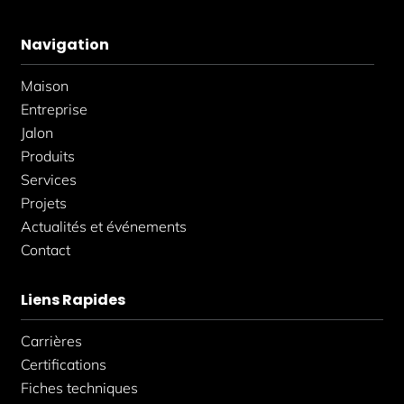
c
s
n
e
t
k
b
a
e
Navigation
o
g
d
o
r
i
k
a
n
Maison
-
m
-
f
i
Entreprise
n
Jalon
Produits
Services
Projets
Actualités et événements
Contact
Liens Rapides
Carrières
Certifications
Fiches techniques