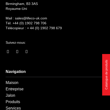
Birmingham, B3 3AS
Royaume-Uni
Mail :
sales@lifeco-uk.com
Tél.
+44 (0) 1902 798 706
Télécopieur :
+ 44 (0) 1902 798 679
Suivez-nous:
F
I
L
a
n
i
c
s
n
Catalogue de produits
e
t
k
b
a
e
o
g
d
Navigation
o
r
i
k
a
n
Maison
-
m
-
f
i
Entreprise
n
Jalon
Produits
Services