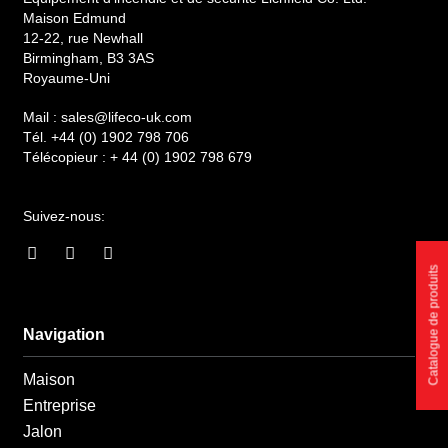
Maison Edmund
12-22, rue Newhall
Birmingham, B3 3AS
Royaume-Uni
Mail :
sales@lifeco-uk.com
Tél.
+44 (0) 1902 798 706
Télécopieur :
+ 44 (0) 1902 798 679
Suivez-nous:
F
I
L
a
n
i
Catalogue de produits
c
s
n
e
t
k
b
a
e
o
g
d
Navigation
o
r
i
k
a
n
Maison
-
m
-
f
i
Entreprise
n
Jalon